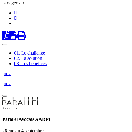
partager sur
01.
Le challenge
02.
La solution
03.
Les bénéfices
prev
prev
Parallel Avocats AARPI
26 rue du 4 septembre