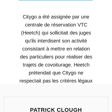
Citygo a été assignée par une
centrale de réservation VTC
(Heetch) qui sollicitait des juges
qu’ils interdisent son activité
lo
consistant à mettre en relation
30.
des particuliers pour réaliser des
70
trajets de covoiturage. Heetch
d
prétendait que Citygo ne
respectait pas les critères légaux
mag
du covoiturage et favorisait,
te
grâce à sa plateforme
numérique, la réalisation de trajet
PATRICK CLOUGH