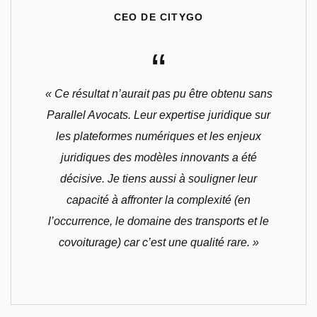
de transport à la demande
o
CEO DE CITYGO
(réservés aux taxis et VTC),
constituant ainsi une concurrence
“
déloyale.
« Ce résultat n’aurait pas pu être obtenu sans
Parallel Avocats. Leur expertise juridique sur
les plateformes numériques et les enjeux
juridiques des modèles innovants a été
décisive. Je tiens aussi à souligner leur
capacité à affronter la complexité (en
l’occurrence, le domaine des transports et le
covoiturage) car c’est une qualité rare. »