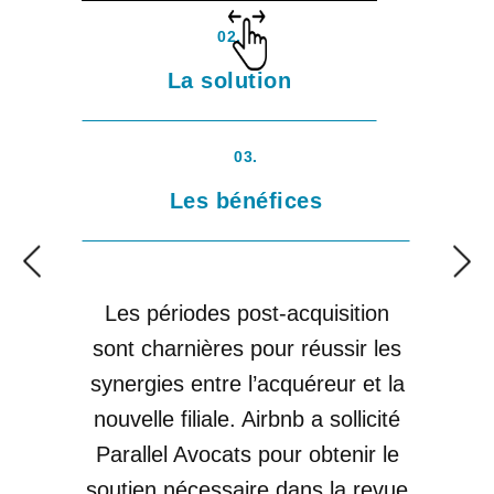
02.
La solution
03.
Les bénéfices
Les périodes post-acquisition
sont charnières pour réussir les
di
synergies entre l’acquéreur et la
pen
nouvelle filiale. Airbnb a sollicité
su
Parallel Avocats pour obtenir le
soutien nécessaire dans la revue
j