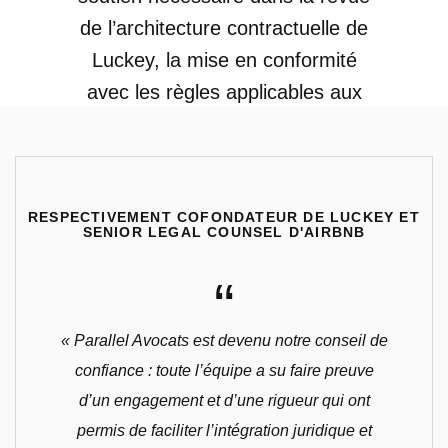
de l’architecture contractuelle de
con
Luckey, la mise en conformité
av
avec les règles applicables aux
sociétés de conciergerie, le
av
développement de partenariats,
é
ou encore la prise en compte des
c
RESPECTIVEMENT COFONDATEUR DE LUCKEY ET
contraintes juridiques d’un
pr
SENIOR LEGAL COUNSEL D'AIRBNB
opérateur numérique pour une
ain
“
partie de son activité.
e
« Parallel Avocats est devenu notre conseil de
confiance : toute l’équipe a su faire preuve
d’un engagement et d’une rigueur qui ont
permis de faciliter l’intégration juridique et