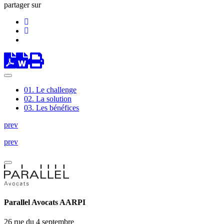
partager sur
01.
Le challenge
02.
La solution
03.
Les bénéfices
prev
prev
Parallel Avocats AARPI
26 rue du 4 septembre