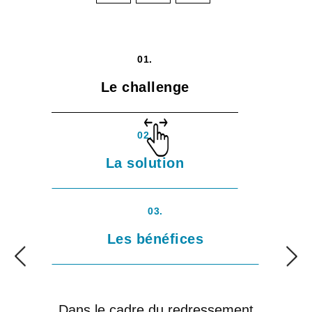
01.
Le challenge
02.
La solution
03.
Les bénéfices
Dans le cadre du redressement
Ave