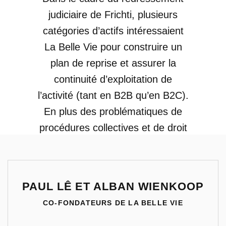
judiciaire de Frichti, plusieurs
catégories d’actifs intéressaient
p
La Belle Vie pour construire un
plan de reprise et assurer la
c
continuité d’exploitation de
co
l’activité (tant en B2B qu’en B2C).
En plus des problématiques de
re
procédures collectives et de droit
rep
social, les enjeux relatifs aux
co
actifs immatériels (notamment, la
Be
propriété intellectuelle et les
le
PAUL LÊ ET ALBAN WIENKOOP
données) devaient faire l’objet
b
CO-FONDATEURS DE LA BELLE VIE
d’une attention particulière.